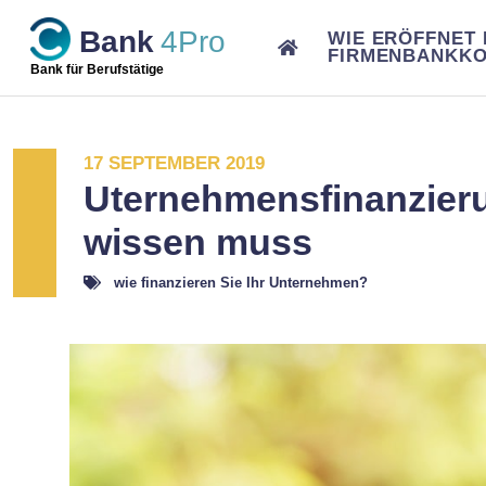
Skip
Bank
4Pro
WIE ERÖFFNET 
to
FIRMENBANKK
content
Bank für Berufstätige
17 SEPTEMBER 2019
Uternehmensfinanzieru
wissen muss
wie finanzieren Sie Ihr Unternehmen?